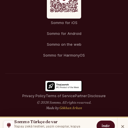
Sommo for iOS
Sommo for Android
Sommo on the web
Sommo for HarmonyOS
Privacy Policy
Terms of Service
Partner Disclosure
© 2026 Sommo. All rights reserved.
Made by
Gökhan Arkan
Sommo Türkçe de var
×
İndir
Yapay zekâ testleri, yazılı cevaplar, kopya