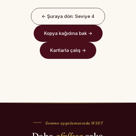
← Şuraya dön: Seviye 4
Kopya kağıdına bak →
Kartlarla çalış →
Sommo uygulamasında WSET