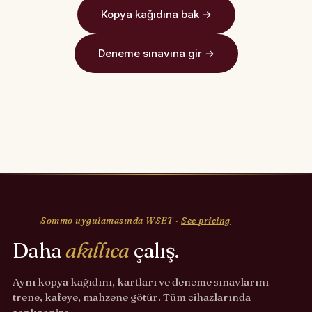
Kopya kağıdına bak →
Deneme sınavına gir →
Sommo uygulamasında WSET ·
See pricing
Daha
akıllıca
çalış.
Aynı kopya kağıdını, kartları ve deneme sınavlarını
trene, kafeye, mahzene götür. Tüm cihazlarında