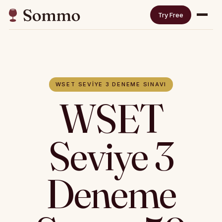
Try Free
WSET SEVIYE 3 DENEME SINAVI
WSET
Seviye 3
Deneme