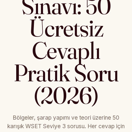
Sınavı: 50
Ücretsiz
Cevaplı
Pratik Soru
(2026)
Bölgeler, şarap yapımı ve teori üzerine 50
karışık WSET Seviye 3 sorusu. Her cevap için