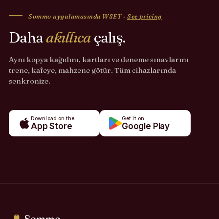
Sommo uygulamasında WSET ·
See pricing
Daha
akıllıca
çalış.
Aynı kopya kağıdını, kartları ve deneme sınavlarını
trene, kafeye, mahzene götür. Tüm cihazlarında
senkronize.
Download on the
Get it on
App Store
Google Play
Sommo