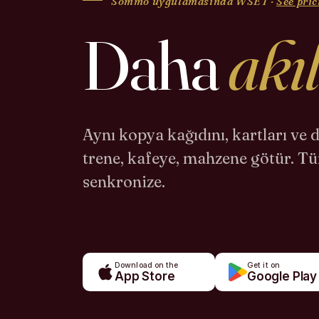
Sommo uygulamasında WSET ·
See pric
Daha
akıl
Aynı kopya kağıdını, kartları ve 
trene, kafeye, mahzene götür. T
senkronize.
Download on the
Get it on
App Store
Google Play