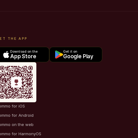
ET THE APP
Download on the
Get it on
App Store
Google Play
ommo for iOS
ommo for Android
ommo on the web
ommo for HarmonyOS