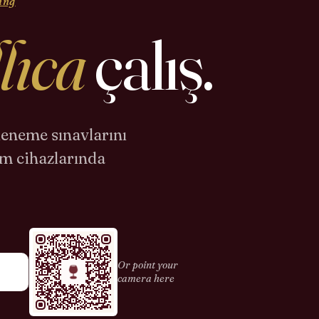
ing
lıca
çalış.
deneme sınavlarını
üm cihazlarında
Or point your
camera here