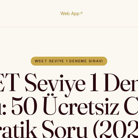
Web App
↗
WSET SEVIYE 1 DENEME SINAVI
T Seviye 1 De
: 50 Ücretsiz 
atik Soru (20