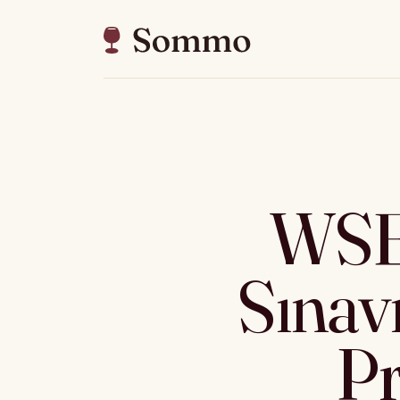
WSE
Sınavı
Pr