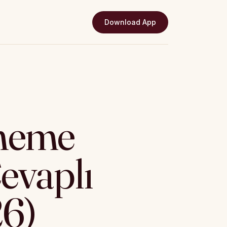
Download App
neme
Cevaplı
26)