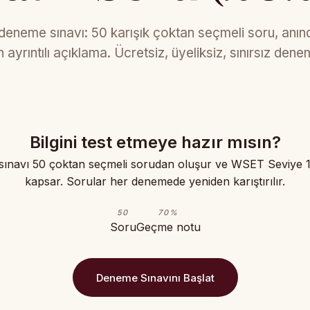
eneme sınavı: 50 karışık çoktan seçmeli soru, anı
in ayrıntılı açıklama. Ücretsiz, üyeliksiz, sınırsız dene
Bilgini test etmeye hazır mısın?
ınavı 50 çoktan seçmeli sorudan oluşur ve WSET Seviye 1
kapsar. Sorular her denemede yeniden karıştırılır.
50
70%
Soru
Geçme notu
Deneme Sınavını Başlat