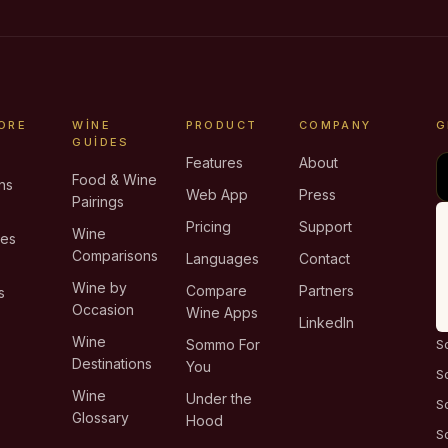
ORE
WINE
PRODUCT
COMPANY
G
GUIDES
Features
About
Food & Wine
ns
Web App
Press
Pairings
e
Pricing
Support
Wine
ies
Comparisons
Languages
Contact
T
Wine by
Compare
Partners
s
Occasion
Wine Apps
LinkedIn
Wine
Sommo For
S
Destinations
You
S
Wine
Under the
S
Glossary
Hood
S