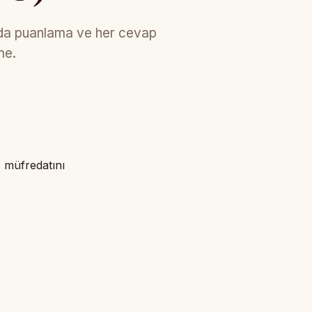
nda puanlama ve her cevap
me.
 müfredatını