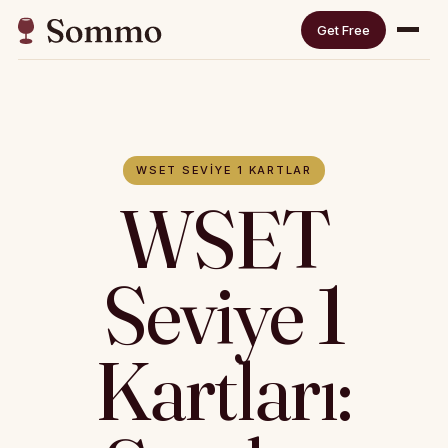
Get Free
WSET SEVIYE 1 KARTLAR
WSET
Seviye 1
Kartları: