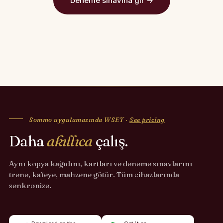
Deneme sınavına gir →
Sommo uygulamasında WSET ·
See pricing
Daha
akıllıca
çalış.
Aynı kopya kağıdını, kartları ve deneme sınavlarını
trene, kafeye, mahzene götür. Tüm cihazlarında
senkronize.