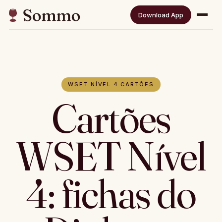
Download App
WSET NÍVEL 4 CARTÕES
Cartões
WSET Nível
4: fichas do