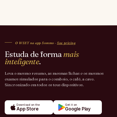
O WSET na app Sommo ·
See pricing
Estuda de forma
mais
inteligente
.
Leva o mesmo resumo, as mesmas fichas e os mesmos
exames simulados para o comboio, o café, a cave.
Sincronizado em todos os teus dispositivos.
Download on the
Get it on
App Store
Google Play