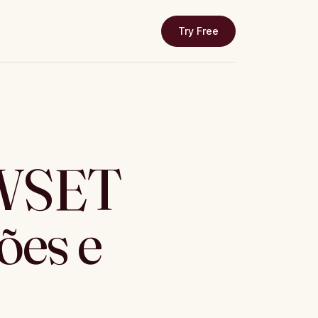
Try Free
 WSET
iões e