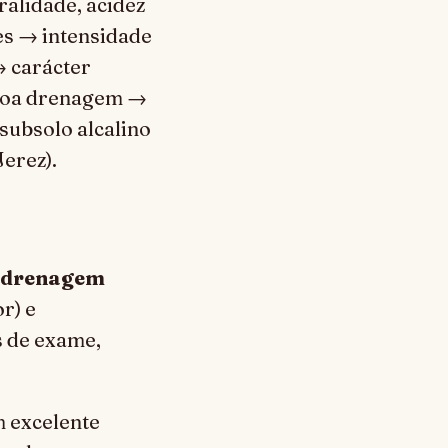
ralidade, acidez
es → intensidade
→ carácter
, boa drenagem →
 subsolo alcalino
erez).
drenagem
r) e
s de exame,
 excelente