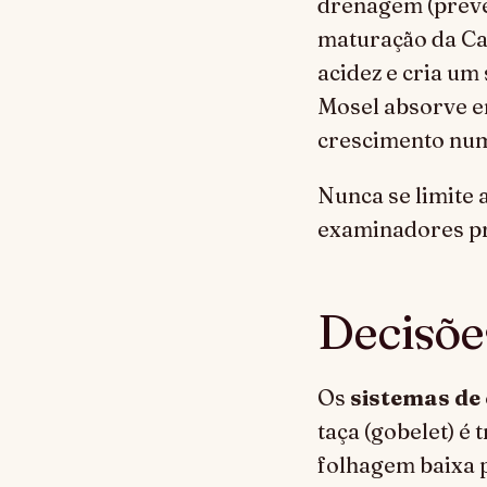
drenagem (preve
maturação da Ca
acidez e cria um 
Mosel absorve en
crescimento num 
Nunca se limite a
examinadores p
Decisões
Os
sistemas de
taça (gobelet) é
folhagem baixa p