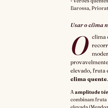
- Verões quente
Barossa, Priorat
Usar o clima 
O
clima 
recorr
moder
provavelment
elevado, fruta
clima quente
.
A
amplitude té
combinam fruta m
elevada (Mendoz