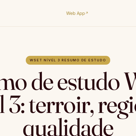
Web App
↗
WSET NÍVEL 3 RESUMO DE ESTUDO
mo de estudo
 3: terroir, reg
qualidade