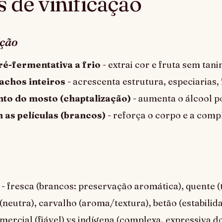
 de vinificação
ção
é-fermentativa a frio
- extrai cor e fruta sem tan
achos inteiros
- acrescenta estrutura, especiarias,
to do mosto (chaptalização)
- aumenta o álcool p
 as películas (brancos)
- reforça o corpo e a comp
- fresca (brancos: preservação aromática), quente (t
 (neutra), carvalho (aroma/textura), betão (estabilid
mercial (fiável) vs indígena (complexa, expressiva do