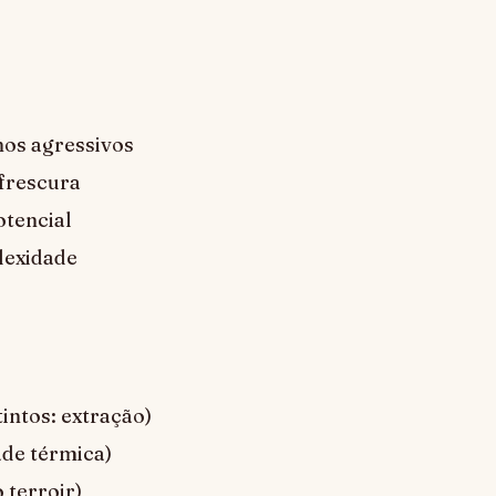
inos agressivos
 frescura
otencial
lexidade
intos: extração)
ade térmica)
 terroir)