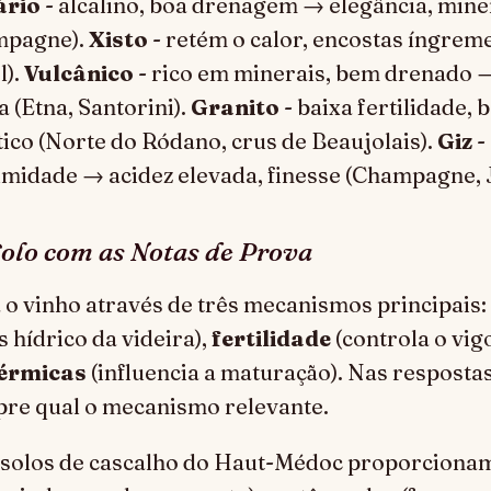
ário
- alcalino, boa drenagem → elegância, mine
mpagne).
Xisto
- retém o calor, encostas íngrem
l).
Vulcânico
- rico em minerais, bem drenado 
 (Etna, Santorini).
Granito
- baixa fertilidade
ico (Norte do Ródano, crus de Beaujolais).
Giz
-
umidade → acidez elevada, finesse (Champagne, J
Solo com as Notas de Prova
a o vinho através de três mecanismos principais:
s hídrico da videira),
fertilidade
(controla o vigo
térmicas
(influencia a maturação). Nas resposta
pre qual o mecanismo relevante.
 solos de cascalho do Haut-Médoc proporcionam