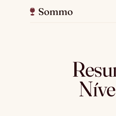
Resu
Nível