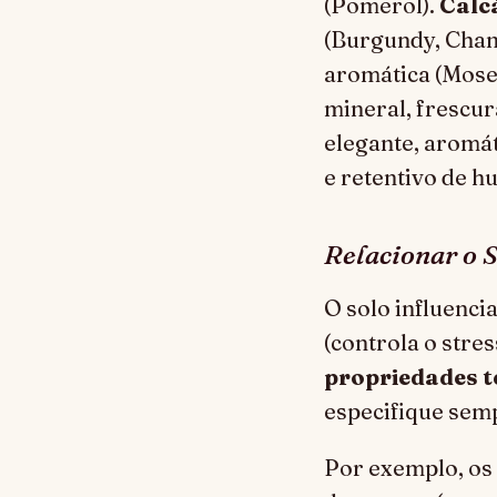
(Pomerol).
Calc
(Burgundy, Cha
aromática (Mose
mineral, frescura
elegante, aromát
e retentivo de h
Relacionar o 
O solo influenci
(controla o stres
propriedades 
especifique sem
Por exemplo, os