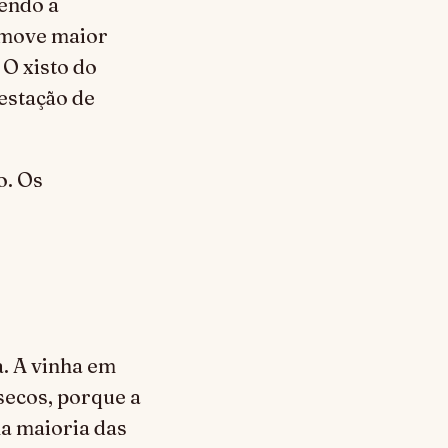
endo a
omove maior
 O xisto do
 estação de
o. Os
. A vinha em
 secos, porque a
na maioria das