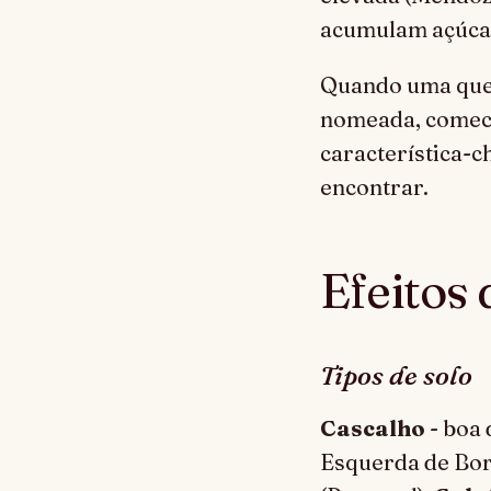
acumulam açúcar
Quando uma quest
nomeada, comece 
característica-c
encontrar.
Efeitos 
Tipos de solo
Cascalho
- boa
Esquerda de Bo