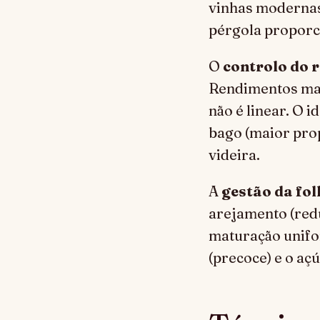
vinhas modernas,
pérgola proporc
O
controlo do 
Rendimentos mai
não é linear. O 
bago (maior pro
videira.
A
gestão da fo
arejamento (red
maturação unif
(precoce) e o aç