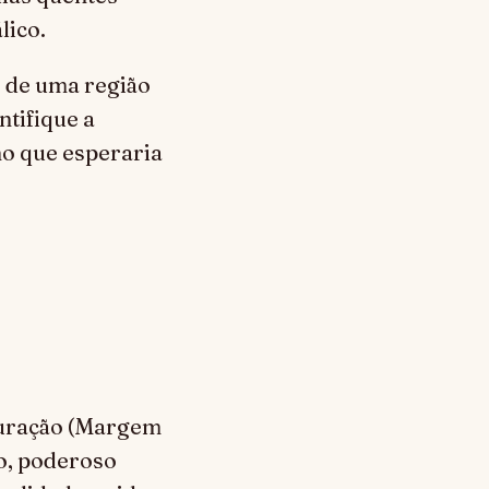
lico.
o de uma região
ntifique a
ho que esperaria
turação (Margem
co, poderoso