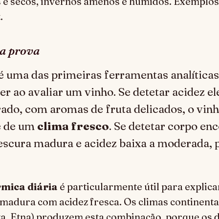
s e secos, invernos amenos e húmidos. Exemplos
.
na prova
é uma das primeiras ferramentas analíticas
er ao avaliar um vinho. Se detetar acidez el
ado, com aromas de fruta delicados, o vin
e de um
clima fresco
. Se detetar corpo en
 escura madura e acidez baixa a moderada,
rmica diária
é particularmente útil para explica
adura com acidez fresca. Os climas continentai
a, Etna) produzem esta combinação, porque os d