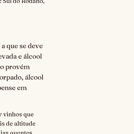
: Sul do Ródano,
 a que se deve
evada e álcool
ho provém
corpado, álcool
 pense em
r vinhos que
s de altitude
ias quentes