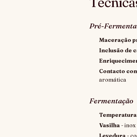
Técnicas
Pré-Fermenta
Maceração pr
Inclusão de c
Enriquecimen
Contacto com
aromática
Fermentação
Temperatura
Vasilha
- inox
Levedura
- co