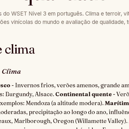
do WSET Nível 3 em português. Clima e terroir, viti
giões vinícolas do mundo e avaliação de qualidade, 
e clima
o Clima
esco
- Invernos frios, verões amenos, grande am
s: Burgundy, Alsace.
Continental quente
- Verõ
Exemplos: Mendoza (a altitude modera).
Maríti
eradas, precipitação ao longo do ano, influênc
aux, Marlborough, Oregon (Willamette Valley).