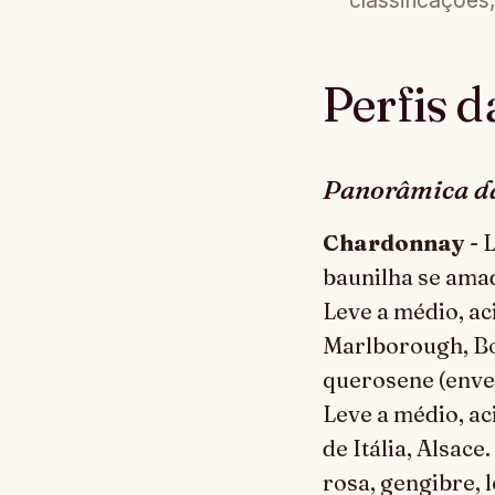
classificações
Perfis d
Panorâmica da
Chardonnay
- 
baunilha se amad
Leve a médio, ac
Marlborough, B
querosene (envel
Leve a médio, ac
de Itália, Alsace.
rosa, gengibre, 