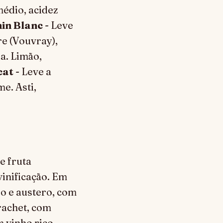
médio, acidez
in Blanc
- Leve
re (Vouvray),
a. Limão,
cat
- Leve a
me. Asti,
e fruta
inificação. Em
o e austero, com
rachet, com
 vinho rico,