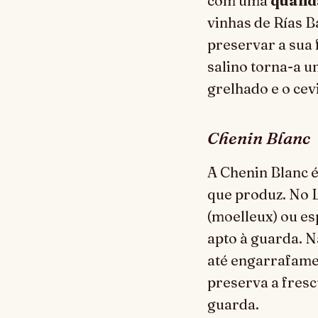
com uma
qualid
vinhas de Rías B
preservar a sua 
salino torna-a u
grelhado e o cev
Chenin Blanc
A Chenin Blanc é
que produz. No L
(moelleux) ou es
apto à guarda. N
até engarrafame
preserva a fresc
guarda.