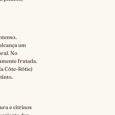
ntenso.
 alcança um
oral. No
amente frutada.
a Côte-Rôtie)
tinto.
ra e citrinos