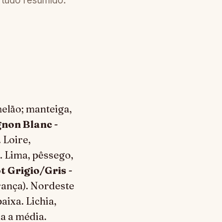
 tudo resumido.
melão; manteiga,
gnon Blanc
-
 Loire,
. Lima, pêssego,
t Grigio/Gris
-
França). Nordeste
aixa. Lichia,
a a média.