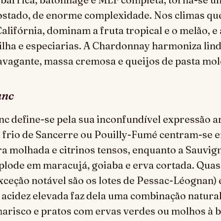
ostado, de enorme complexidade. Nos climas qu
Califórnia, dominam a fruta tropical e o melão, e
ilha e especiarias. A Chardonnay harmoniza li
avagante, massa cremosa e queijos de pasta mol
anc
c define-se pela sua inconfundível expressão a
 frio de Sancerre ou Pouilly-Fumé centram-se 
a molhada e citrinos tensos, enquanto a Sauvig
lode em maracujá, goiaba e erva cortada. Quas
xceção notável são os lotes de Pessac-Léognan) 
acidez elevada faz dela uma combinação natural
marisco e pratos com ervas verdes ou molhos à ba