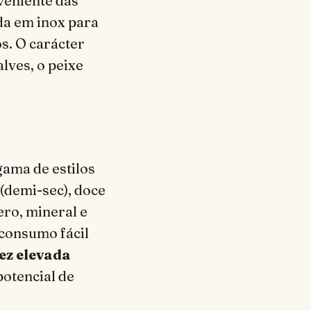
veniente das
ada em inox para
s. O carácter
lves, o peixe
gama de estilos
 (demi-sec), doce
ro, mineral e
 consumo fácil
ez elevada
potencial de