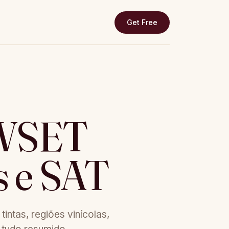
Get Free
 WSET
es e SAT
ntas, regiões vinícolas,