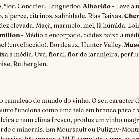
, flor. Condrieu, Languedoc.
Albariño
- Leve a 
 alperce, citrinos, salinidade. Rías Baixas.
Chen
dez elevada. Maçã, marmelo, mel, lã húmida. Loi
millon
- Médio a encorpado, acidez baixa a médi
 mel (envelhecido). Bordeaux, Hunter Valley.
Mus
xa a média. Uva, floral, flor de laranjeira, perfu
se, Rutherglen.
o camaleão do mundo do vinho. O seu carácter d
utro funciona como uma tela em branco para a v
deira e num clima fresco, produz um vinho magr
erde e minerais. Em Meursault ou Puligny-Mont
barrica, bâtonnage e MLF completa, torna-se um