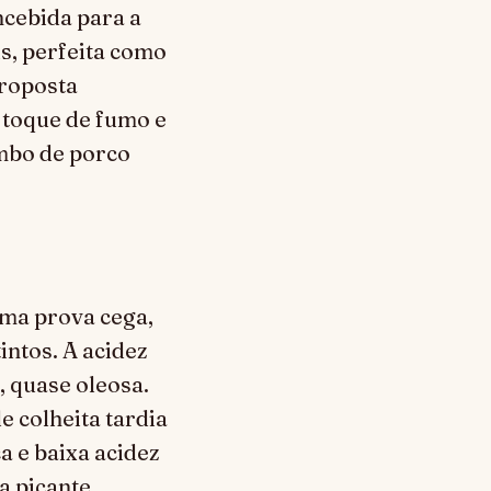
ncebida para a
is, perfeita como
proposta
 toque de fumo e
mbo de porco
uma prova cega,
intos. A acidez
, quase oleosa.
 colheita tardia
a e baixa acidez
 picante,