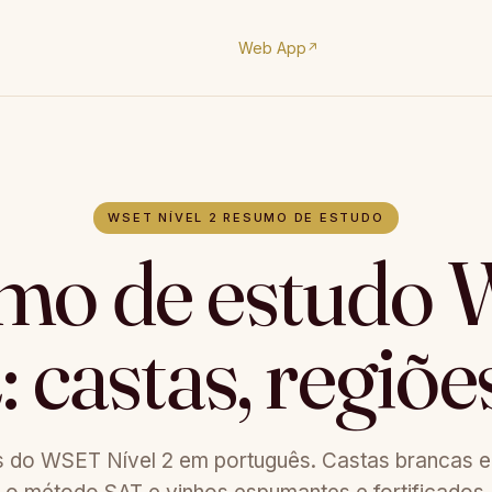
Web App
↗
WSET NÍVEL 2 RESUMO DE ESTUDO
mo de estudo
: castas, regiõ
 do WSET Nível 2 em português. Castas brancas e ti