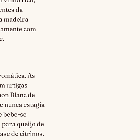
entes da
 a madeira
ndamente com
e.
romática. As
em urtigas
non Blanc de
e nunca estagia
e bebe-se
 para queijo de
se de citrinos.