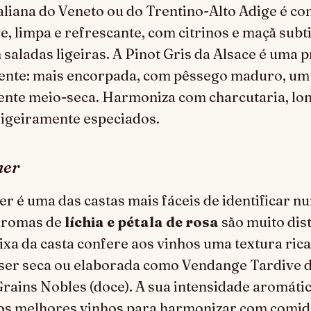
taliana do Veneto ou do Trentino-Alto Adige é co
ve, limpa e refrescante, com citrinos e maçã subt
 saladas ligeiras. A Pinot Gris da Alsace é uma 
rente: mais encorpada, com pêssego maduro, um
ente meio-seca. Harmoniza com charcutaria, lo
ligeiramente especiados.
ner
 é uma das castas mais fáceis de identificar n
aromas de
líchia e pétala de rosa
são muito dist
xa da casta confere aos vinhos uma textura rica
ser seca ou elaborada como Vendange Tardive de
Grains Nobles (doce). A sua intensidade aromátic
s melhores vinhos para harmonizar com comida