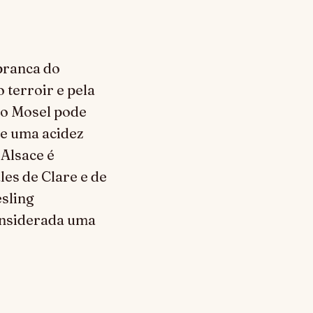
 branca do
 terroir e pela
do Mosel pode
 e uma acidez
 Alsace é
les de Clare e de
esling
nsiderada uma