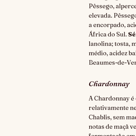
Pêssego, alperce
elevada. Pêssego,
a encorpado, aci
África do Sul.
Sé
lanolina; tosta,
médio, acidez bai
Beaumes-de-Veni
Chardonnay
A Chardonnay é 
relativamente ne
Chablis, sem ma
notas de maçã v
fermentação em 