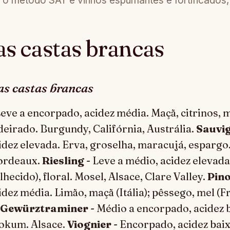
, o método SAT e vinhos espumantes e fortificados,
as castas brancas
s castas brancas
Leve a encorpado, acidez média. Maçã, citrinos, 
eirado. Burgundy, Califórnia, Austrália.
Sauvi
idez elevada. Erva, groselha, maracujá, espargo.
ordeaux.
Riesling
- Leve a médio, acidez elevada
hecido), floral. Mosel, Alsace, Clare Valley.
Pino
idez média. Limão, maçã (Itália); pêssego, mel (
Gewürztraminer
- Médio a encorpado, acidez b
lokum. Alsace.
Viognier
- Encorpado, acidez baix