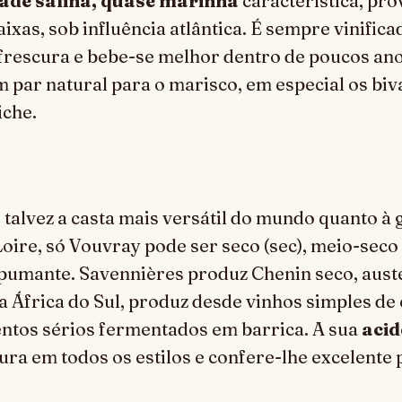
ade salina, quase marinha
característica, pro
aixas, sob influência atlântica. É sempre vinific
frescura e bebe-se melhor dentro de poucos ano
m par natural para o marisco, em especial os biva
iche.
 talvez a casta mais versátil do mundo quanto à 
oire, só Vouvray pode ser seco (sec), meio-seco
pumante. Savennières produz Chenin seco, auste
a África do Sul, produz desde vinhos simples de
ntos sérios fermentados em barrica. A sua
acid
ura em todos os estilos e confere-lhe excelente 