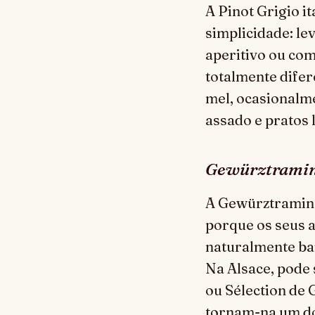
A Pinot Grigio i
simplicidade: le
aperitivo ou com
totalmente dife
mel, ocasionalm
assado e pratos 
Gewürztrami
A Gewürztraminer
porque os seus 
naturalmente bai
Na Alsace, pode 
ou Sélection de 
tornam-na um do