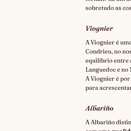
sobretudo as coz
Viognier
A Viognier é uma
Condrieu, no nor
equilíbrio entre 
Languedoc e no 
A Viognier é por
para acrescentar
Albariño
A Albariño disti