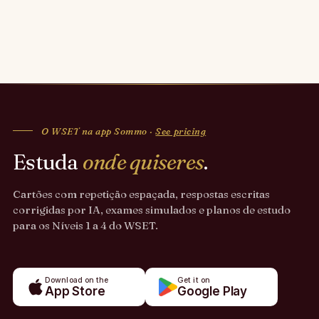
O WSET na app Sommo ·
See pricing
Estuda
onde quiseres
.
Cartões com repetição espaçada, respostas escritas
corrigidas por IA, exames simulados e planos de estudo
para os Níveis 1 a 4 do WSET.
Download on the
Get it on
App Store
Google Play