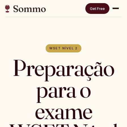
Get Free
WSET NÍVEL 2
Preparação
para o
exame