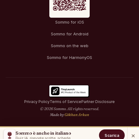
Sommo for iOS
Sommo for Android
Sommo on the web
Sommo for HarmonyOS
Privacy Policy
Terms of Service
Partner Disclosure
© 2026 Sommo. All rights reserved.
Made by
Gökhan Arkan
Sommo è anche in italiano
×
Scarica
Quiz IA, risposte scritte, schede.