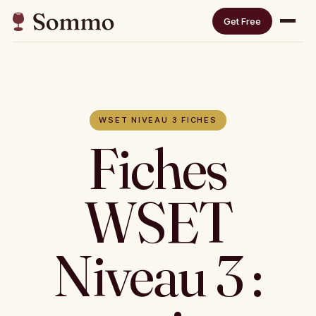
Get Free
WSET NIVEAU 3 FICHES
Fiches
WSET
Niveau 3 :