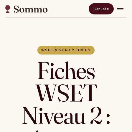
Get Free
WSET NIVEAU 2 FICHES
Fiches
WSET
Niveau 2 :