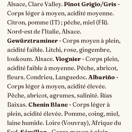
Alsace, Clare Valley.
Pinot Grigio/Gris
-
Corps léger à moyen, acidité moyenne.
Citron, pomme (IT) ; pêche, miel (FR).
Nord-est de l’Italie, Alsace.
Gewürztraminer
- Corps moyen à plein,
acidité faible. Litchi, rose, gingembre,
loukoum. Alsace.
Viognier
- Corps plein,
acidité faible à moyenne. Pêche, abricot,
fleurs. Condrieu, Languedoc.
Albariño
-
Corps léger à moyen, acidité élevée.
Pêche, abricot, agrumes, salinité. Rías
Baixas.
Chenin Blanc
- Corps léger à
plein, acidité élevée. Pomme, coing, miel,
laine humide. Loire (Vouvray), Afrique du
Sud.
Sémillon
- Corps moyen à plein,