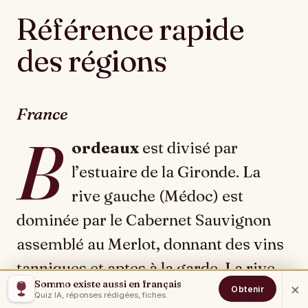
Référence rapide
des régions
France
B
ordeaux
est divisé par
l’estuaire de la Gironde. La
rive gauche (Médoc) est
dominée par le Cabernet Sauvignon
assemblé au Merlot, donnant des vins
tanniques et aptes à la garde. La rive
Sommo existe aussi en français
×
droite (Saint-Émilion, Pomerol) est le
Obtenir
Quiz IA, réponses rédigées, fiches.