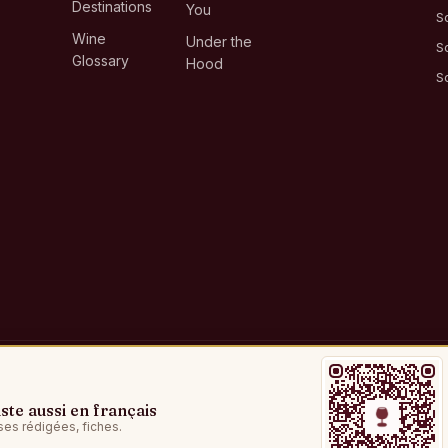
Destinations
You
S
Wine
Under the
S
Glossary
Hood
S
te aussi en français
Privacy Policy
Terms of Service
Partner Disclosure
ses rédigées, fiches.
© 2026 Sommo. All rights reserved.