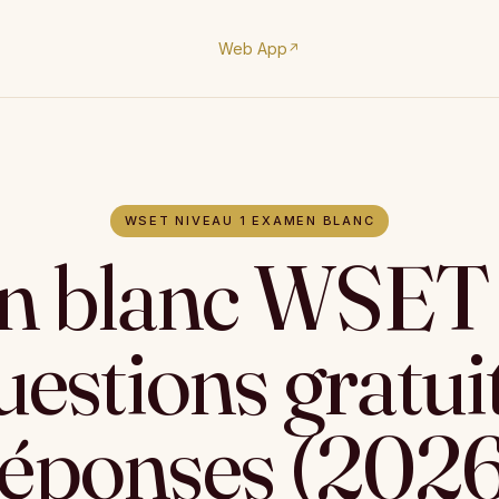
Web App
↗
WSET NIVEAU 1 EXAMEN BLANC
n blanc WSET 
questions gratui
réponses (2026