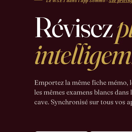
Le WSET dans l'app Sommo ·
See pricin
Révisez
p
intellige
Emportez la même fiche mémo, l
les mêmes examens blancs dans le 
cave. Synchronisé sur tous vos a