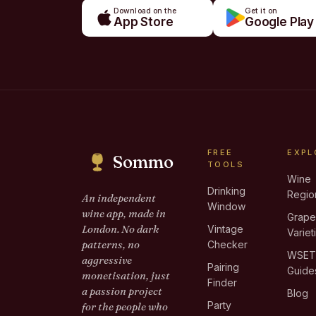
Download on the
Get it on
App Store
Google Play
FREE
EXPL
Sommo
TOOLS
Wine
Drinking
Regio
An independent
Window
wine app, made in
Grap
London. No dark
Vintage
Variet
patterns, no
Checker
WSE
aggressive
Pairing
Guide
monetisation, just
Finder
a passion project
Blog
Party
for the people who