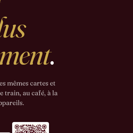
g
lus
mment
.
es mêmes cartes et
train, au café, à la
ppareils.