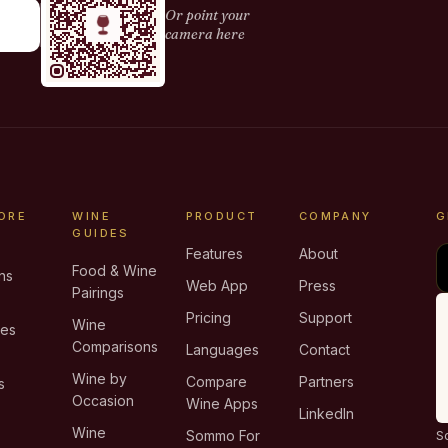
Or point your
camera here
ORE
WINE
PRODUCT
COMPANY
G
GUIDES
Features
About
Food & Wine
ns
Web App
Press
Pairings
e
Pricing
Support
Wine
ies
Comparisons
Languages
Contact
T
Wine by
Compare
Partners
s
Occasion
Wine Apps
LinkedIn
Wine
Sommo For
S