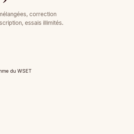
 mélangées, correction
ription, essais illimités.
ramme du WSET
.