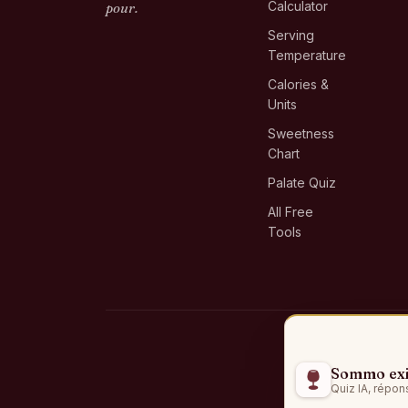
Calculator
pour.
Serving
Temperature
Calories &
Units
Sweetness
Chart
Palate Quiz
All Free
Tools
Sommo exis
Quiz IA, répon