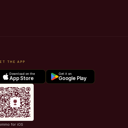
ET THE APP
Download on the
Get it on
App Store
Google Play
ommo for iOS