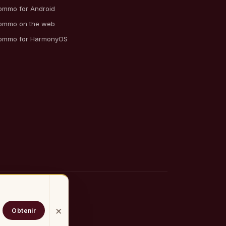
ommo for Android
ommo on the web
ommo for HarmonyOS
×
Obtenir