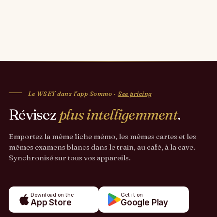
Le WSET dans l'app Sommo ·
See pricing
Révisez
plus intelligemment
.
Emportez la même fiche mémo, les mêmes cartes et les
mêmes examens blancs dans le train, au café, à la cave.
Synchronisé sur tous vos appareils.
Download on the
Get it on
App Store
Google Play