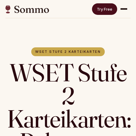
Try Free
WSET STUFE 2 KARTEIKARTEN
WSET Stufe
2
Karteikarten: