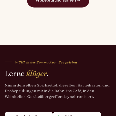
Probeprüfung starten →
WSET in der Sommo App ·
See pricing
Lerne
klüger
.
Nimm denselben Spickzettel, dieselben Karteikarten und
Probeprüfungen mit in die Bahn, ins Café, in den
Weinkeller. Geräteübergreifend synchronisiert.